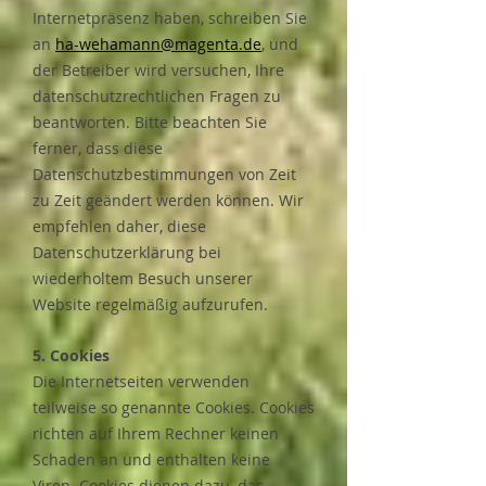
Internetpräsenz haben, schreiben Sie
an
ha-wehamann@magenta.de
, und
der Betreiber wird versuchen, Ihre
datenschutzrechtlichen Fragen zu
beantworten. Bitte beachten Sie
ferner, dass diese
Datenschutzbestimmungen von Zeit
zu Zeit geändert werden können. Wir
empfehlen daher, diese
Datenschutzerklärung bei
wiederholtem Besuch unserer
Website regelmäßig aufzurufen.
5. Cookies
​Die Internetseiten verwenden
teilweise so genannte Cookies. Cookies
richten auf Ihrem Rechner keinen
Schaden an und enthalten keine
Viren. Cookies dienen dazu, das