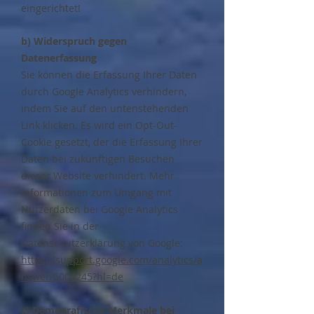
eingerichtet!
b) Widerspruch gegen
Datenerfassung
Sie können die Erfassung Ihrer Daten
durch Google Analytics verhindern,
indem Sie auf den untenstehenden
Link klicken. Es wird ein Opt-Out-
Cookie gesetzt, der die Erfassung Ihrer
Daten bei zukünftigen Besuchen
dieser Website verhindert. Mehr
Informationen zum Umgang mit
Nutzerdaten bei Google Analytics
finden Sie in der
Datenschutzerklärung von Google:
https://support.google.com/analytics/a
nswer/6004245?hl=de
c) Demografische Merkmale bei