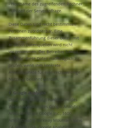
- Hostname des zugreifenden Rechner
- Uhrzeit der Serveranfrage.
Diese Daten sind nicht bestimmten
Personen zuordnerbar. Eine
Zusammenführung dieser Daten mit
anderen Datenquellen wird nicht
vorgenommen. Der Betreiber behält
sich vor, diese Daten nachträglich zu
prüfen, wenn ihm konkrete
Anhaltspunkte für eine rechtswidrige
Nutzung bekannt werden.
7. Google Analytics
​Diese Website nutzt Funktionen des
Webanalysedienstes Google Analytics.
Anbieter ist die Google Inc., 1600
Amphitheatre Parkway Mountain View,
CA 94043, USA. Google Analytics