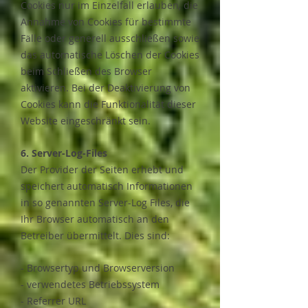
Cookies nur im Einzelfall erlauben, die
Annahme von Cookies für bestimmte
Fälle oder generell ausschließen sowie
das automatische Löschen der Cookies
beim Schließen des Browser
aktivieren. Bei der Deaktivierung von
Cookies kann die Funktionalität dieser
Website eingeschränkt sein.
6. Server-Log-Files
​Der Provider der Seiten erhebt und
speichert automatisch Informationen
in so genannten Server-Log Files, die
Ihr Browser automatisch an den
Betreiber übermittelt. Dies sind:
- Browsertyp und Browserversion
- verwendetes Betriebssystem
- Referrer URL