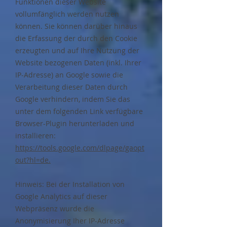
Funktionen dieser Website
vollumfänglich werden nutzen
können. Sie können darüber hinaus
die Erfassung der durch den Cookie
erzeugten und auf Ihre Nutzung der
Website bezogenen Daten (inkl. Ihrer
IP-Adresse) an Google sowie die
Verarbeitung dieser Daten durch
Google verhindern, indem Sie das
unter dem folgenden Link verfügbare
Browser-Plugin herunterladen und
installieren:
https://tools.google.com/dlpage/gaopt
out?hl=de.
Hinweis: Bei der Installation von
Google Analytics auf dieser
Webpräsenz wurde die
Anonymisierung Iher IP-Adresse