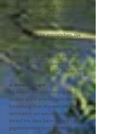
verwendet so genannte "Cookies". Das
sind Textdateien, die auf Ihrem
Computer gespeichert werden und
die eine Analyse der Benutzung der
Website durch Sie ermöglichen. Die
durch den Cookie erzeugten
Informationen über Ihre Benutzung
dieser Website werden in der Regel
an einen Server von Google in den
USA übertragen und dort gespeichert.
a) Browser Plugin
Sie können die Speicherung der
Cookies durch eine entsprechende
Einstellung Ihrer Browser-Software
verhindern; wir weisen Sie jedoch
darauf hin, dass Sie in diesem Fall
gegebenenfalls nicht sämtliche