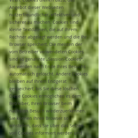
Angebot dieser Webseiten
nutzerfreundlicher, effektiver und
sicherer zu machen. Cookies sind
kleine Textdateien, die auf Ihrem
Rechner abgelegt werden und die Ihr
Browser speichert. Die meisten der
vom Betreiber verwendeten Cookies
sind so genannte „Session-Cookies“.
Sie werden nach Ende Ihres Besuchs
automatisch gelöscht. Andere Cookies
bleiben auf Ihrem Endgerät
gespeichert, bis Sie diese löschen.
Diese Cookies ermöglichen es dem
Betreiber, Ihren Browser beim
nächsten Besuch wiederzuerkennen.
Sie können Ihren Browser so
einstellen, dass Sie über das Setzen
von Cookies informiert werden und