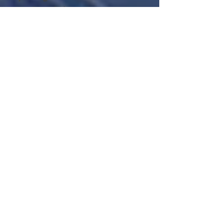
Google Analytics
Diese Website nutzt die Funktion
“demografische Merkmale” von Google
Analytics. Dadurch können Berichte
erstellt werden, die Aussagen zu Alter,
Geschlecht und Interessen der
Seitenbesucher enthalten. Diese
Daten stammen aus
interessenbezogener Werbung von
Google sowie aus Besucherdaten von
Drittanbietern. Diese Daten können
keiner bestimmten Person zugeordnet
werden. Sie können diese Funktion
jederzeit über die
Anzeigeneinstellungen in Ihrem
Google-Konto deaktivieren oder die
Erfassung Ihrer Daten durch Google
Analytics wie im Punkt “Widerspruch