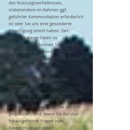
des Nutzungsverhältnisses,
insbesondere im Rahmen ggf.
geführter Kommunikation erforderlich
ist oder Sie uns eine gesonderte
Einwilligung erteilt haben. Der
Nutzung dieser Daten zu
Werbezwecken können Sie jederzeit
durch einfache Mitteilung an den
Betreiber mit Wirkung für die Zukunft
widersprechen.
4. Weitergehende Fragen und
Hinweise
​Auf Anforderung wird der Betreiber
Ihnen mitteilen, ob und ggf. welche
persönlichen Daten über Sie bei ihm
gespeichert sind. Wenn Sie darüber
hinausgehende Fragen zum
Datenschutz auf dieser